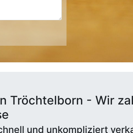
n Tröchtelborn - Wir zah
se
hnell und unkompliziert verk