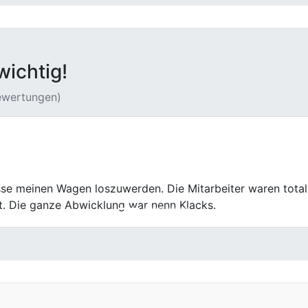
wichtig!
Bewertungen)
rden, ohne zig Termine. Bei First Car Center in Selm ging d
Wir kommen auch nach