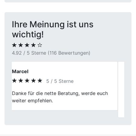
Ihre Meinung ist uns
wichtig!
4.92 / 5 Sterne (116 Bewertungen)
Thomas Lehner
5 / 5 Sterne
Previous
Next
Der Fahrzeugverkauf wurde effizient und
sachlich durchgeführt. Die Bewertung war
transparent und gut begründet.