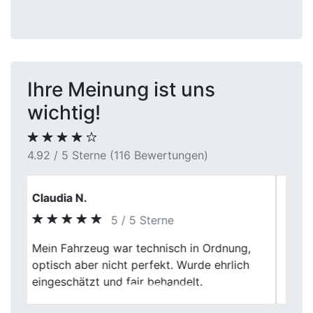
Ihre Meinung ist uns
wichtig!
4.92 / 5 Sterne (116 Bewertungen)
Jasmin S.
5 / 5 Sterne
Previous
Next
Hab nicht viel erwartet und wurde positiv
überrascht. Hier ging der Verkauf zügig
und ohne Stress.