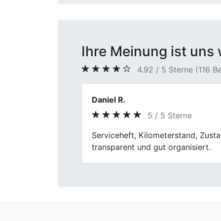
Ihre Meinung ist uns 
4.92 / 5 Sterne (116 
Burkhard S.
5 / 5 Sterne
Previous
Autoverkauf ohne Stress! First Ca
problemlos, und das Team war freu