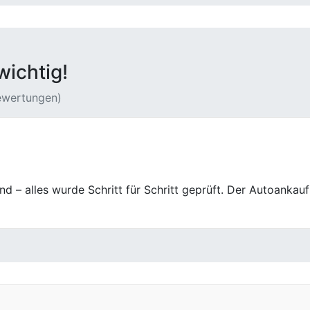
wichtig!
Bewertungen)
r Center hat meinen alten Wagen zu einem fairen Preis gek
ndlich.