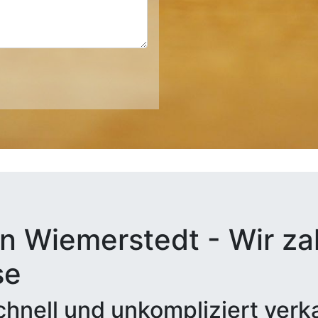
n Wiemerstedt - Wir zah
se
hnell und unkompliziert verk