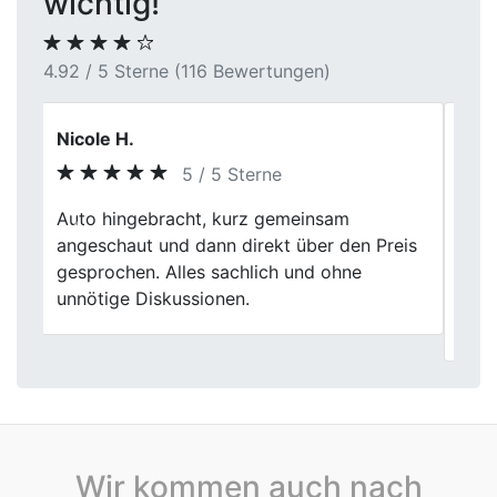
wichtig!
4.92 / 5 Sterne (116 Bewertungen)
Burkhard S.
5 / 5 Sterne
Autoverkauf ohne Stress! First Car Center
Previous
Next
hat meinen alten Wagen zu einem fairen
Preis gekauft. Die gesamte Abwicklung
war problemlos, und das Team war
freundlich.
Wir kommen auch nach