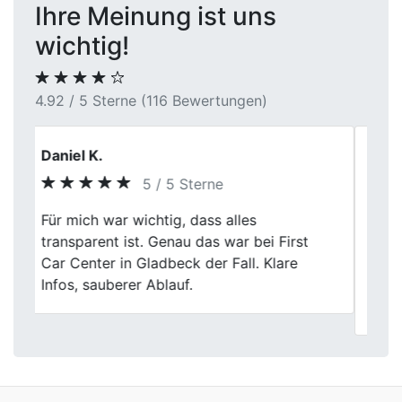
Ihre Meinung ist uns
wichtig!
4.92 / 5 Sterne (116 Bewertungen)
Katrin Schwarz
5 / 5 Sterne
Ich kann First Car Center in Fröndenberg
Previous
Next
nur empfehlen. Der Verkauf meines Autos
war total easy, die Bewertung war fair und
die Mitarbeiter waren richtig freundlich.
Alles lief wie am Schnürchen.