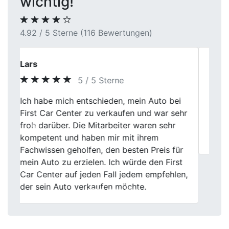
wichtig!
4.92 / 5 Sterne (116 Bewertungen)
Melanie K.
5 / 5 Sterne
War ehrlich gesagt skeptisch, wurde aber
Previous
Next
positiv überrascht. Bei First Car Center in
Balve lief alles transparent ab, ohne Druck
oder Diskussionen.
Wir kommen auch nach