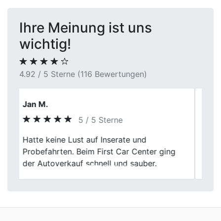
Ihre Meinung ist uns
wichtig!
4.92 / 5 Sterne (116 Bewertungen)
Roberto
5 / 5 Sterne
Previous
Next
Hat super geklappt, meinen alten Wagen
bei First Car Center loszuwerden. Die
Abwicklung war unkompliziert und fair.