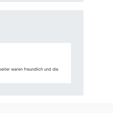
Next
ekauft. Die Abholung war bequem
n.