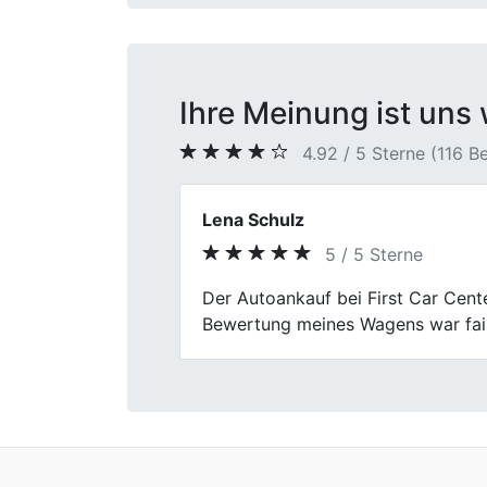
Ihre Meinung ist uns 
4.92 / 5 Sterne (116 
Kai
5 / 5 Sterne
Previous
Perfekter Autoverkauf! First Car
und die Bezahlung schnell. Endlic