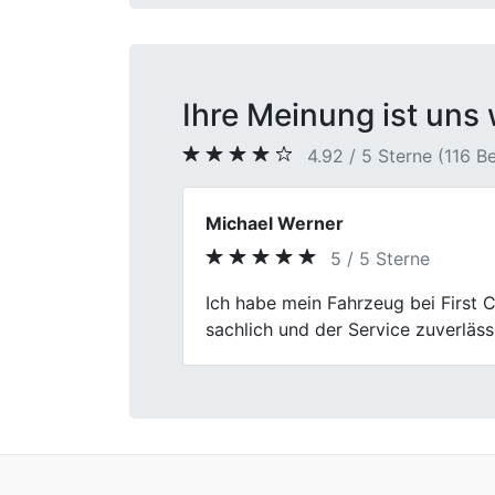
Ihre Meinung ist uns 
4.92 / 5 Sterne (116 
Paul Schuster
5 / 5 Sterne
Previous
Also der Autoankauf bei First Car
meines Wagens war fair. Die Abwic