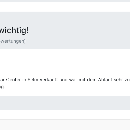
wichtig!
Bewertungen)
 Center war für mich die richtige Wahl. Die Jungs vor Ort w
klung war schnell und unkompliziert.