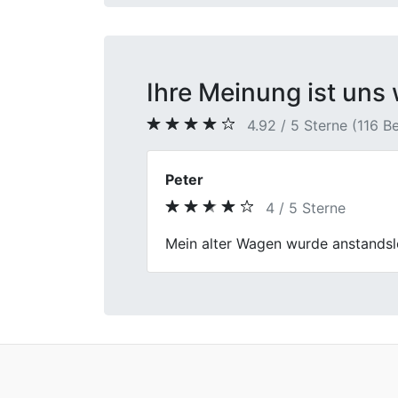
Ihre Meinung ist uns 
4.92 / 5 Sterne (116 
Herr Freitag
5 / 5 Sterne
Previous
Daumen hoch! First Car Center hat
zuverlässig.