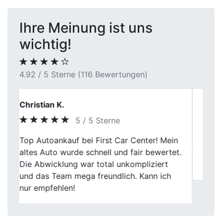
Ihre Meinung ist uns
wichtig!
4.92 / 5 Sterne (116 Bewertungen)
Jonas Braun
5 / 5 Sterne
Previous
Next
Bei First Car Center lief alles glatt. Auto
verkauft, faire Bewertung bekommen, und
die Leute waren super chillig.