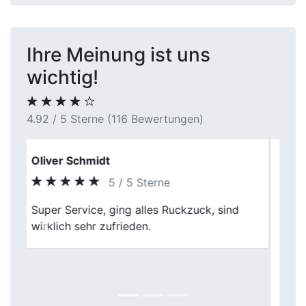
Ihre Meinung ist uns
wichtig!
4.92 / 5 Sterne (116 Bewertungen)
Kevin Schuster
5 / 5 Sterne
Bei First Car Center wars echt klasse
meinen Wagen loszuwerden. Die
Previous
Next
Mitarbeiter waren total locker drauf und
die Bewertung meines Schlittens war echt
gerecht. Die ganze Abwicklung war nenn
Klacks.