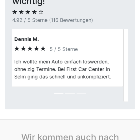
wichtig!
4.92 / 5 Sterne (116 Bewertungen)
Thomas E.
5 / 5 Sterne
Ich habe meinen alten Golf bei First Car
Previous
Next
Center in Dortmund verkauft. Zustand und
Kilometerstand wurden realistisch
eingeordnet, das Gespräch war angenehm
sachlich.
Wir kommen auch nach