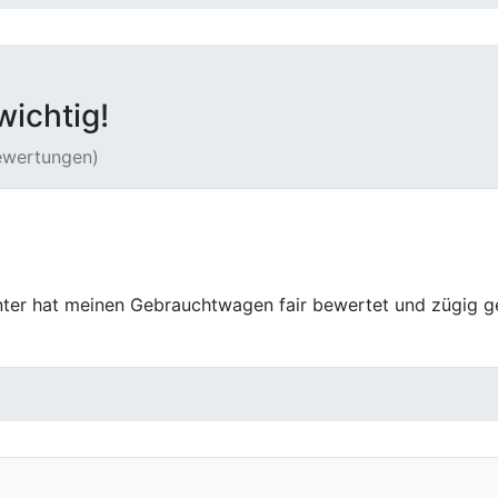
wichtig!
Bewertungen)
nter in Schwerte gelandet. Am Ende froh drüber: klare Infos,