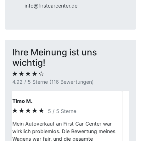
info@firstcarcenter.de
Ihre Meinung ist uns
wichtig!
4.92 / 5 Sterne (116 Bewertungen)
Heinrich Baumann
5 / 5 Sterne
Nach meiner Erfahrung arbeitet das First
Previous
Next
Car Center sehr strukturiert. Die
Bewertung erfolgte sachlich, Rückfragen