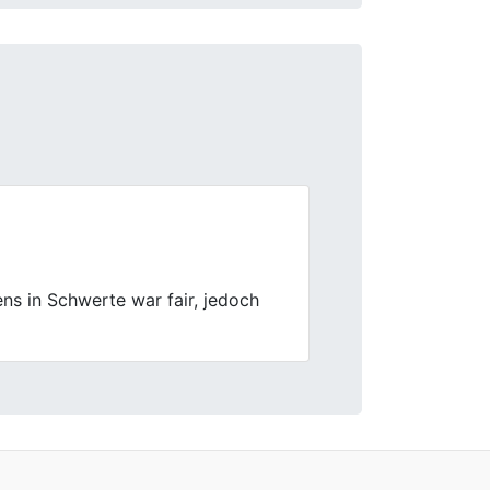
Next
ire Preise, schnelle Abwicklung
ier dauerhaft gut aufgehoben.