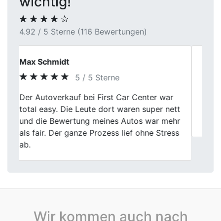
wichtig!
4.92 / 5 Sterne (116 Bewertungen)
Jens H.
5 / 5 Sterne
Previous
Next
Autoankauf ohne Zeitdruck und ohne
Überraschungen. Die Abläufe wirkten gut
eingespielt und transparent.
Wir kommen auch nach
Autoankauf in Baden-Württemberg