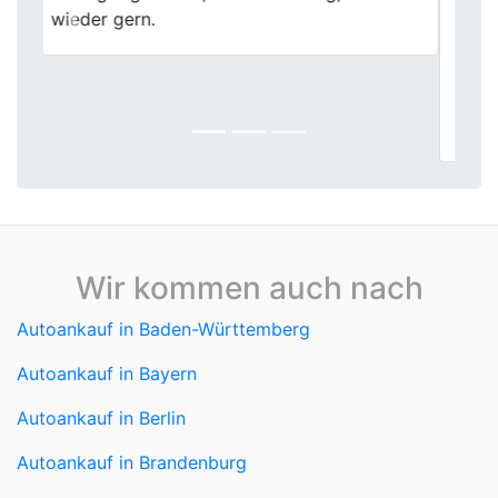
bekomme – aber First Car Center hat mich
Previous
Next
überzeugt. Fahrzeugbewertung vor Ort,
klares Angebot, sofortige Zahlung. Für den
schnellen und seriösen Autoverkauf gibt es
hier nichts zu meckern.
Wir kommen auch nach
Autoankauf in Baden-Württemberg
Autoankauf in Bayern
Autoankauf in Berlin
Autoankauf in Brandenburg