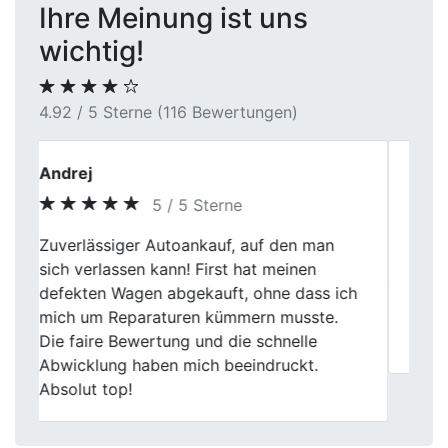
Ihre Meinung ist uns
wichtig!
4.92 / 5 Sterne (116 Bewertungen)
Markus B.
5 / 5 Sterne
First Car Center hat meinen
Previous
Next
Gebrauchtwagen in Bergkamen zum
vernünftigen Preis gekauft. Die Abwicklung
war problemlos, und sie waren echt
professionell. Gute Erfahrung!