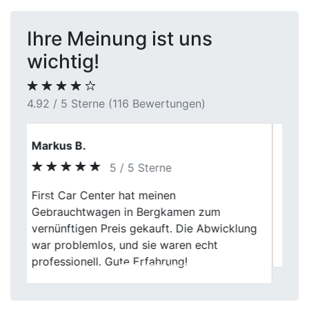
Ihre Meinung ist uns
wichtig!
4.92 / 5 Sterne (116 Bewertungen)
Oliver Kranz
4 / 5 Sterne
Der Autoverkauf verlief insgesamt
Previous
Next
zufriedenstellend. Kleinere Wartezeiten vor
Ort minderten den ansonsten positiven
Gesamteindruck geringfügig.