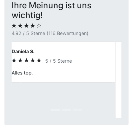
Ihre Meinung ist uns
wichtig!
4.92 / 5 Sterne (116 Bewertungen)
Anna W.
5 / 5 Sterne
Mein Verkaufserlebnis bei First Car Center
war herausragend. Die faire Bewertung,
Previous
Next
verbunden mit einer professionellen
Abwicklung, hat mir das Gefühl von
Sicherheit gegeben. Hervorragender
Service!