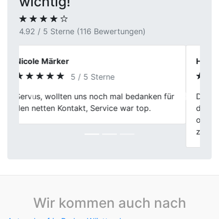
wichtig!
4.92 / 5 Sterne (116 Bewertungen)
Herr Freitag
5 / 5 Sterne
Daumen hoch! First Car Center hat meinen
Previous
Next
defekten Wagen flott abgeholt und
ordentlich bezahlt. Alles lief smooth, echt
zuverlässig.
Wir kommen auch nach