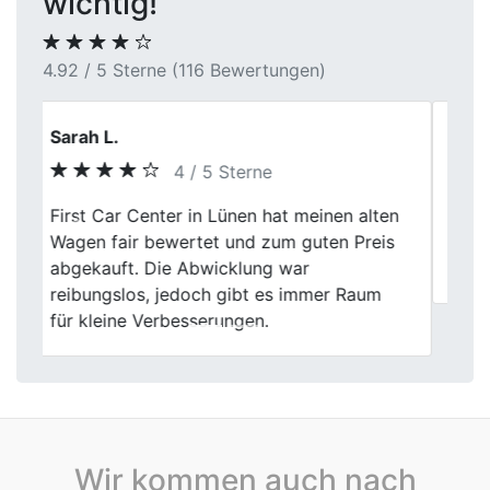
wichtig!
4.92 / 5 Sterne (116 Bewertungen)
Svenja Ahrens
5 / 5 Sterne
Previous
Next
Servus, wolte mich bei dem Team für die
unkomplizierte Abwicklung bedanken,
kommen garantiert wieder auf sie zurück.
Wir kommen auch nach
Autoankauf in Baden-Württemberg