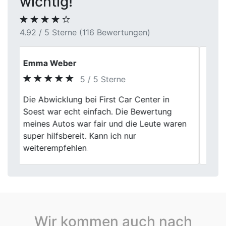
wichtig!
4.92 / 5 Sterne (116 Bewertungen)
Nico Fischer
5 / 5 Sterne
Ich bin echt zufrieden mit dem Service von
Previous
Next
First Car Center in Hemer. Faire Bewertung
und die Mitarbeiter waren sehr freundlich.
Der Verkauf meines Autos ging problemlos
über die Bühne.
Wir kommen auch nach