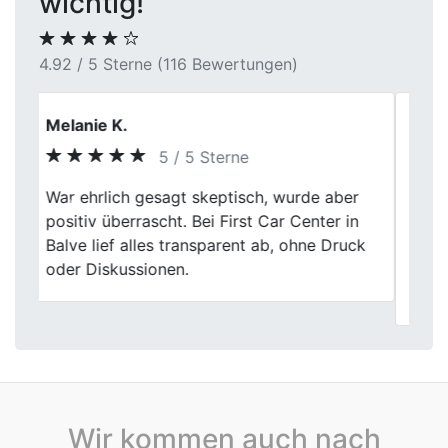
wichtig!
4.92 / 5 Sterne (116 Bewertungen)
Annette
5 / 5 Sterne
Guter Preis, schnelle Abwicklung. First Car
Previous
Next
Center hat meinen alten Wagen zum
besten Preis abgekauft. Die gesamte
Abwicklung war unkompliziert und der
Verkauf war schnell erledigt.
Wir kommen auch nach