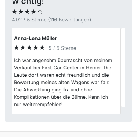
wichtig!
4.92 / 5 Sterne (116 Bewertungen)
Patrick D.
5 / 5 Sterne
Ich habe meinen alten BMW verkauft, der
schon einiges an Kilometern runter hatte.
Previous
Next
Die Bewertung war nachvollziehbar und
wurde ruhig erklärt. Am Ende ging der
Verkauf deutlich unkomplizierter über die
Bühne, als ich gedacht hatte.