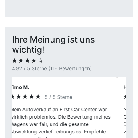
Ihre Meinung ist uns
wichtig!
4.92 / 5 Sterne (116 Bewertungen)
Heinrich Baumann
5 / 5 Sterne
Nach meiner Erfahrung arbeitet das First
Previous
Next
Car Center sehr strukturiert. Die
Bewertung erfolgte sachlich, Rückfragen
wurden ruhig und verständlich