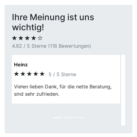
Ihre Meinung ist uns
wichtig!
4.92 / 5 Sterne (116 Bewertungen)
Uwe S.
5 / 5 Sterne
Kilometerstand, Ausstattung und
Previous
Next
Pflegezustand wurden realistisch
eingeschätzt. Man hatte nicht das Gefühl,
dass etwas schön- oder schlechtgeredet
wird.