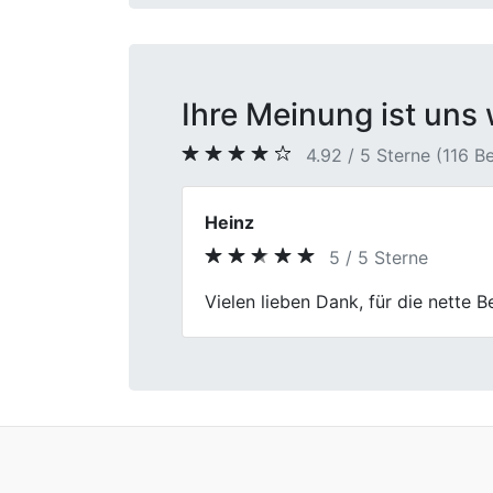
Ihre Meinung ist uns 
4.92 / 5 Sterne (116 
Kevin Meier
5 / 5 Sterne
Previous
First Car Center hat mich nicht en
Der ganze Prozess war unkomplizie