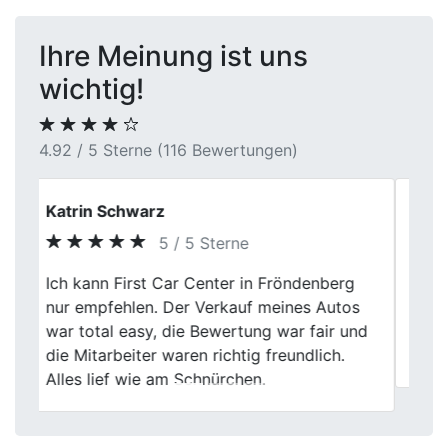
Ihre Meinung ist uns
wichtig!
4.92 / 5 Sterne (116 Bewertungen)
Anja M.
5 / 5 Sterne
Was mir gefallen hat: keine Hektik, keine
Previous
Next
leeren Versprechen. Einfach ein normaler,
ehrlicher Umgang. So sollte Autoverkauf
laufen.