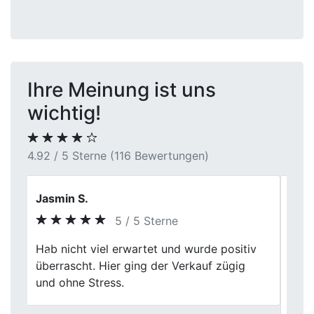
Ihre Meinung ist uns
wichtig!
4.92 / 5 Sterne (116 Bewertungen)
Claudia M.
5 / 5 Sterne
Ich habe mein Fahrzeug nach mehreren
Previous
Next
Jahren Nutzung verkauft. Die Bewertung
war realistisch, alle Schritte wurden ruhig
erklärt und der gesamte Prozess wirkte