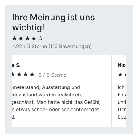
Ihre Meinung ist uns
wichtig!
4.92 / 5 Sterne (116 Bewertungen)
Nico Fischer
5 / 5 Sterne
Ich bin echt zufrieden mit dem Service von
Previous
Next
First Car Center in Hemer. Faire Bewertung
und die Mitarbeiter waren sehr freundlich.
Der Verkauf meines Autos ging problemlos
über die Bühne.