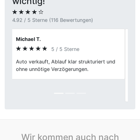
wichtig!
4.92 / 5 Sterne (116 Bewertungen)
Markus B.
5 / 5 Sterne
First Car Center hat meinen
Previous
Next
Gebrauchtwagen in Bergkamen zum
vernünftigen Preis gekauft. Die Abwicklung
war problemlos, und sie waren echt
professionell. Gute Erfahrung!
Wir kommen auch nach