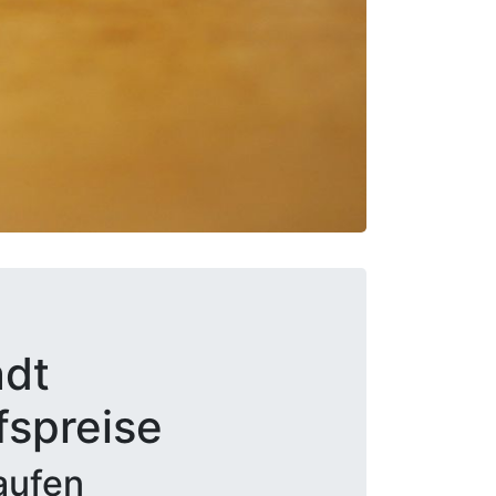
adt
fspreise
aufen