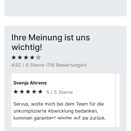
Ihre Meinung ist uns
wichtig!
4.92 / 5 Sterne (116 Bewertungen)
Felix B.
5 / 5 Sterne
Previous
Next
Sehr kompetentes freundliches Personal,
habe einen fairen Preis für mein Fahrzeug
bekommen. Bis nächstes mal