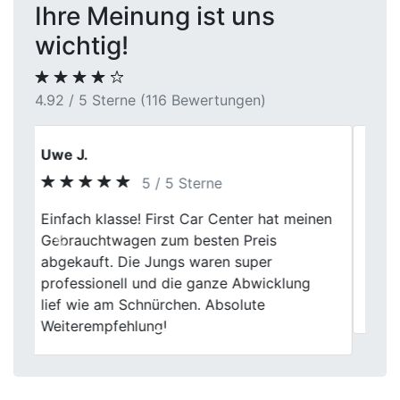
Ihre Meinung ist uns
wichtig!
4.92 / 5 Sterne (116 Bewertungen)
Claudia M.
5 / 5 Sterne
Ich habe mein Fahrzeug nach mehreren
Previous
Next
Jahren Nutzung verkauft. Die Bewertung
war realistisch, alle Schritte wurden ruhig
erklärt und der gesamte Prozess wirkte
sehr professionell.