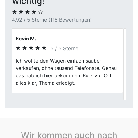
wichtig!
4.92 / 5 Sterne (116 Bewertungen)
Burkhard S.
5 / 5 Sterne
Autoverkauf ohne Stress! First Car Center
Previous
Next
hat meinen alten Wagen zu einem fairen
Preis gekauft. Die gesamte Abwicklung
war problemlos, und das Team war
freundlich.
Wir kommen auch nach