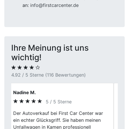
an:
info@firstcarcenter.de
Ihre Meinung ist uns
wichtig!
4.92 / 5 Sterne (116 Bewertungen)
Dietmar Wallraff
5 / 5 Sterne
Wer seinen Gebrauchtwagen ohne
Umwege verkaufen möchte, sollte First
Previous
Next
Car Center kontaktieren. Mein SUV wurde