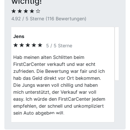
wichtig!
4.92 / 5 Sterne (116 Bewertungen)
Christian W.
5 / 5 Sterne
Previous
Next
Mein Fahrzeug war ein Leasingrückläufer.
Übergabe und Bewertung liefen
strukturiert und ohne Diskussionen.
Wir kommen auch nach
Autoankauf in Baden-Württemberg