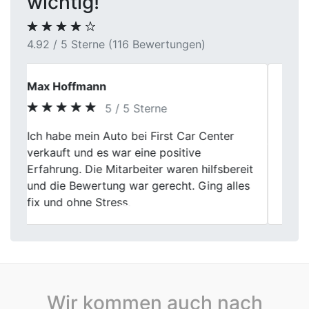
wichtig!
4.92 / 5 Sterne (116 Bewertungen)
Volker Hahn
4 / 5 Sterne
Der Verkauf meines Fahrzeugs verlief
Previous
Next
geordnet und professionell. Die
Kommunikation war sachlich, hätte aber
stellenweise etwas ausführlicher sein
können.
Wir kommen auch nach