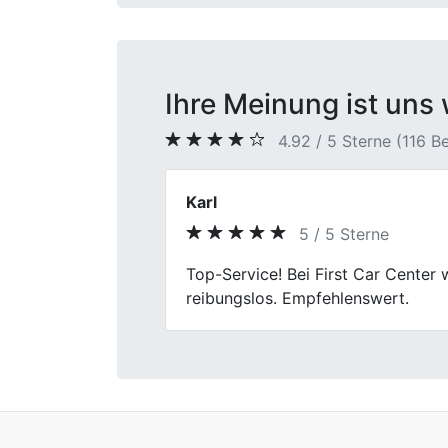
Ihre Meinung ist uns 
4.92 / 5 Sterne (116 
Patrick D.
5 / 5 Sterne
Previous
Ich habe meinen alten BMW verkauf
wurde ruhig erklärt. Am Ende ging 