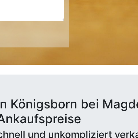
in Königsborn bei Magd
 Ankaufspreise
hnell und unkompliziert verk