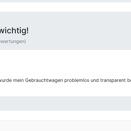
wichtig!
Bewertungen)
t, der schon einiges an Kilometern runter hatte. Die Bewe
der Verkauf deutlich unkomplizierter über die Bühne, als ic