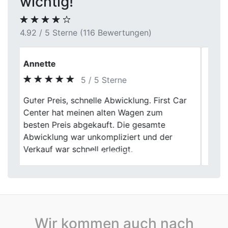
wichtig!
4.92 / 5 Sterne (116 Bewertungen)
Christian K.
5 / 5 Sterne
Top Autoankauf bei First Car Center! Mein
Previous
Next
altes Auto wurde schnell und fair bewertet.
Die Abwicklung war total unkompliziert
und das Team mega freundlich. Kann ich
nur empfehlen!
Wir kommen auch nach