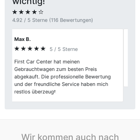
wichtig!
4.92 / 5 Sterne (116 Bewertungen)
Jens H.
5 / 5 Sterne
Previous
Next
Autoankauf ohne Zeitdruck und ohne
Überraschungen. Die Abläufe wirkten gut
eingespielt und transparent.
Wir kommen auch nach
Autoankauf in Baden-Württemberg