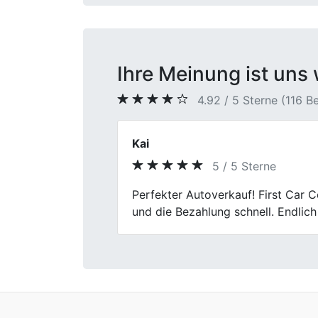
Ihre Meinung ist uns 
4.92 / 5 Sterne (116 
Patrick D.
5 / 5 Sterne
Previous
Ich habe meinen alten BMW verkauf
wurde ruhig erklärt. Am Ende ging 