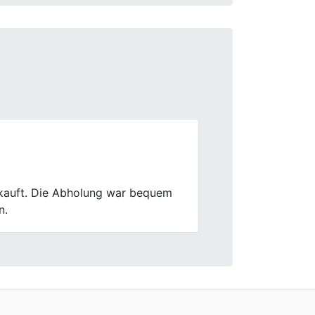
Next
rtung war nachvollziehbar und
h gedacht hatte.