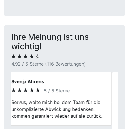
Ihre Meinung ist uns
wichtig!
4.92 / 5 Sterne (116 Bewertungen)
Kerstin
5 / 5 Sterne
Gut gemacht! First Car Center hat meinen
Previous
Next
defekten Wagen abgekauft und mich
positiv überrascht. Die Abwicklung war
schnell, und das Team war kompetent.