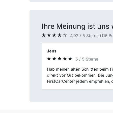
Ihre Meinung ist uns 
4.92 / 5 Sterne (116 
Mario S.
4 / 5 Sterne
Previous
Ich bin zufrieden mit dem Autover
gab es einige kleine Unklarheiten 