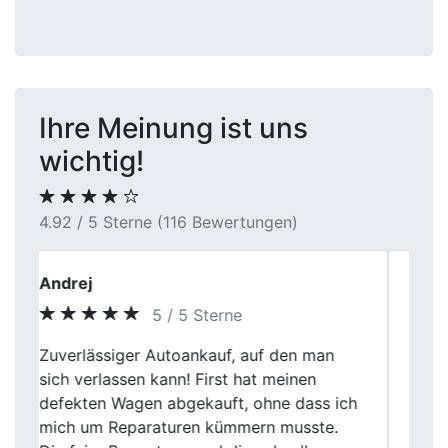
Ihre Meinung ist uns
wichtig!
4.92 / 5 Sterne (116 Bewertungen)
Simon Herrmann
5 / 5 Sterne
Ich war wirklich überrascht, wie einfach
Previous
Next
der Verkauf bei First Car Center in war.
Faire Bewertung, nette Leute und alles lief
ohne Probleme. Kann ich nur