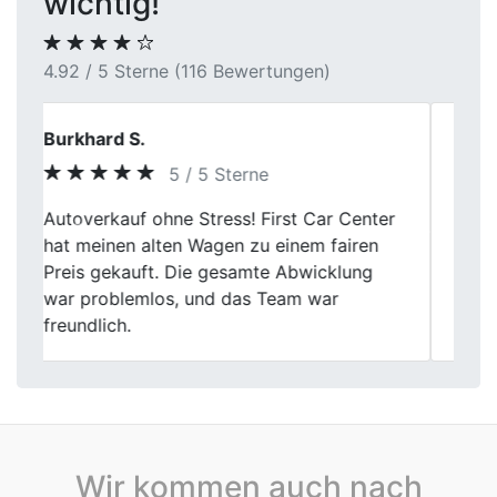
wichtig!
4.92 / 5 Sterne (116 Bewertungen)
Katrin Schwarz
5 / 5 Sterne
Ich kann First Car Center in Fröndenberg
Previous
Next
nur empfehlen. Der Verkauf meines Autos
war total easy, die Bewertung war fair und
die Mitarbeiter waren richtig freundlich.
Alles lief wie am Schnürchen.
Wir kommen auch nach