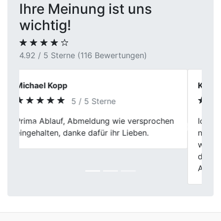
Ihre Meinung ist uns
wichtig!
4.92 / 5 Sterne (116 Bewertungen)
Katrin Schwarz
5 / 5 Sterne
Ich kann First Car Center in Fröndenberg
Previous
Next
nur empfehlen. Der Verkauf meines Autos
war total easy, die Bewertung war fair und
die Mitarbeiter waren richtig freundlich.
Alles lief wie am Schnürchen.